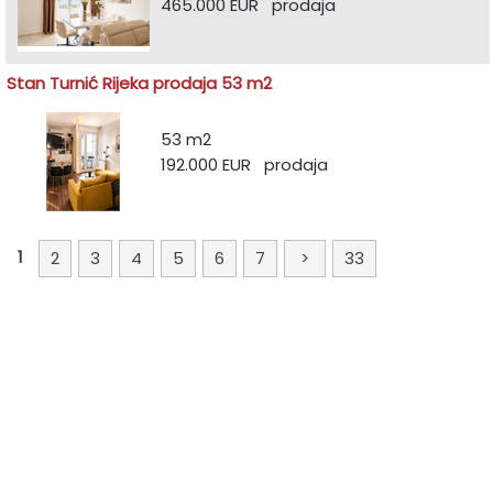
465.000 EUR prodaja
Stan Turnić Rijeka prodaja 53 m2
53 m2
192.000 EUR prodaja
1
2
3
4
5
6
7
>
33