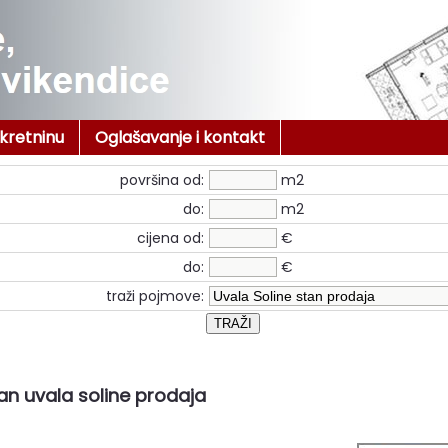
ekretninu
Oglašavanje i kontakt
površina od:
m2
do:
m2
cijena od:
€
do:
€
traži pojmove:
an uvala soline prodaja