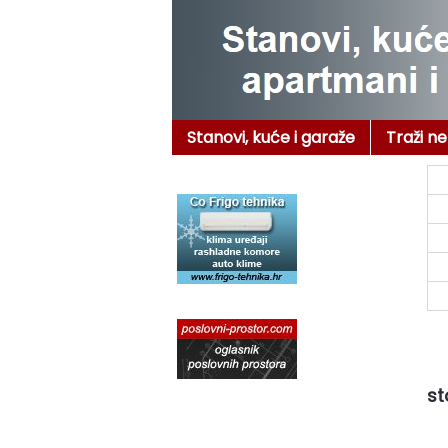
Stanovi, kuće i garaže
Traži n
st