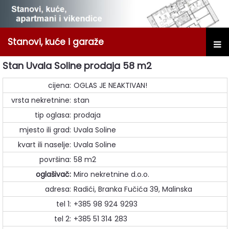
Stanovi, kuće i garaže
Stan Uvala Soline prodaja 58 m2
cijena:
OGLAS JE NEAKTIVAN!
vrsta nekretnine:
stan
tip oglasa:
prodaja
mjesto ili grad:
Uvala Soline
kvart ili naselje:
Uvala Soline
površina:
58 m2
oglašivač:
Miro nekretnine d.o.o.
adresa:
Radići, Branka Fučića 39, Malinska
tel 1:
+385 98 924 9293
tel 2:
+385 51 314 283