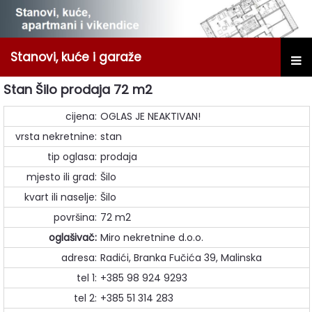
Stanovi, kuće i garaže
Stan Šilo prodaja 72 m2
cijena:
OGLAS JE NEAKTIVAN!
vrsta nekretnine:
stan
tip oglasa:
prodaja
mjesto ili grad:
Šilo
kvart ili naselje:
Šilo
površina:
72 m2
oglašivač:
Miro nekretnine d.o.o.
adresa:
Radići, Branka Fučića 39, Malinska
tel 1:
+385 98 924 9293
tel 2:
+385 51 314 283