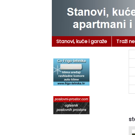
Stanovi, kuće i garaže
Traži n
st