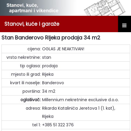
Stanovi, kuće i garaže
Stan Banderovo Rijeka prodaja 34 m2
cijena:
OGLAS JE NEAKTIVAN!
vrsta nekretnine:
stan
tip oglasa:
prodaja
mjesto ili grad:
Rijeka
kvart ili naselje:
Banderovo
površina:
34 m2
oglašivač:
Millennium nekretnine exclusive d.o.o.
adresa:
Rikarda Katalinića Jeretova 1 (1. kat),
Rijeka
tel 1:
+385 51 322 376