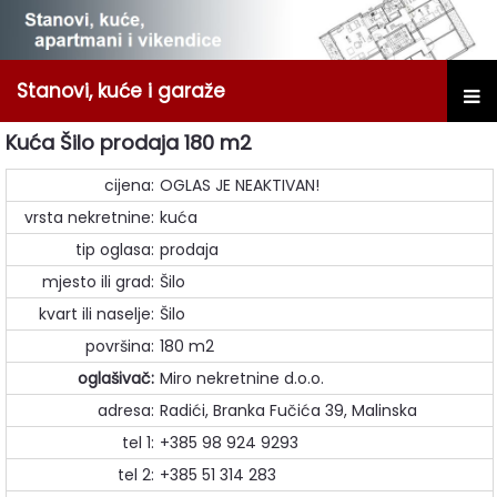
Stanovi, kuće i garaže
Kuća Šilo prodaja 180 m2
cijena:
OGLAS JE NEAKTIVAN!
vrsta nekretnine:
kuća
tip oglasa:
prodaja
mjesto ili grad:
Šilo
kvart ili naselje:
Šilo
površina:
180 m2
oglašivač:
Miro nekretnine d.o.o.
adresa:
Radići, Branka Fučića 39, Malinska
tel 1:
+385 98 924 9293
tel 2:
+385 51 314 283