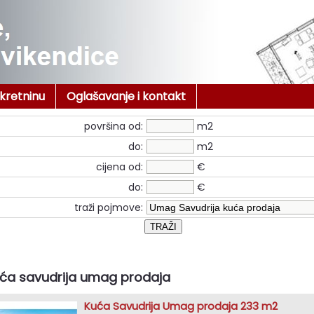
ekretninu
Oglašavanje i kontakt
površina od:
m2
do:
m2
cijena od:
€
do:
€
traži pojmove:
ća savudrija umag prodaja
Kuća Savudrija Umag prodaja 233 m2