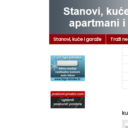
Stanovi, kuće i garaže
Traži n
ku