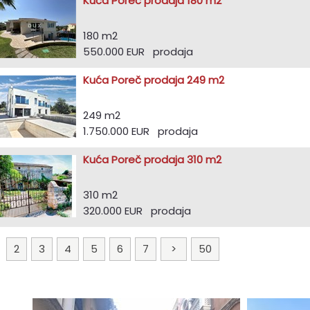
Kuća Poreč prodaja 180 m2
180 m2
550.000 EUR prodaja
Kuća Poreč prodaja 249 m2
249 m2
1.750.000 EUR prodaja
Kuća Poreč prodaja 310 m2
310 m2
320.000 EUR prodaja
1
2
3
4
5
6
7
>
50