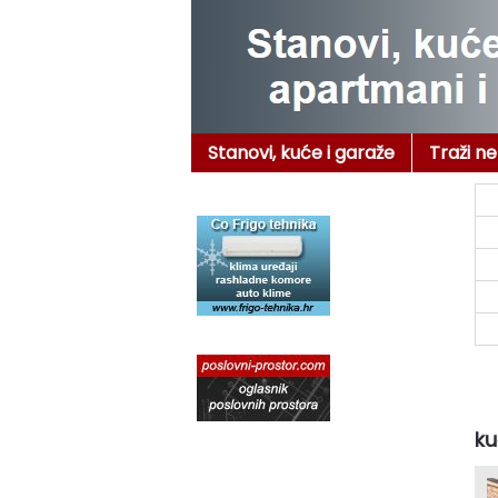
Stanovi, kuće i garaže
Traži n
ku