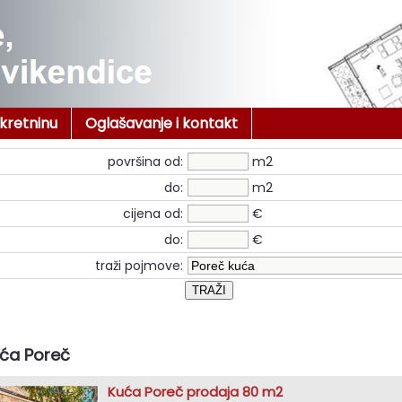
ekretninu
Oglašavanje i kontakt
površina od:
m2
do:
m2
cijena od:
€
do:
€
traži pojmove:
ća Poreč
Kuća Poreč prodaja 80 m2