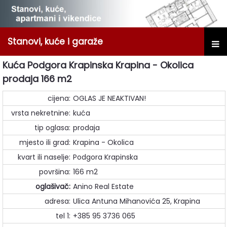
Stanovi, kuće i garaže
Kuća Podgora Krapinska Krapina - Okolica
prodaja 166 m2
cijena:
OGLAS JE NEAKTIVAN!
vrsta nekretnine:
kuća
tip oglasa:
prodaja
mjesto ili grad:
Krapina - Okolica
kvart ili naselje:
Podgora Krapinska
površina:
166 m2
oglašivač:
Anino Real Estate
adresa:
Ulica Antuna Mihanovića 25, Krapina
tel 1:
+385 95 3736 065