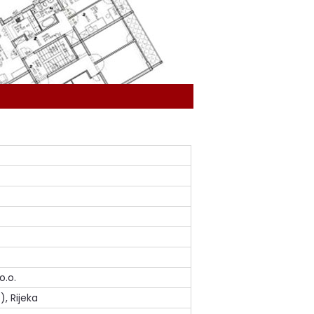
o.o.
), Rijeka