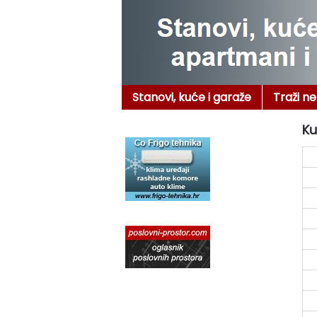
Stanovi, kuće i garaže
Traži n
Ku