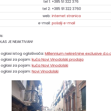
tel 1:
+385 51 322 376
tel 2:
+385 91 322 3760
web:
internet stranica
e-mail:
pošalji e-mail
s:
LAS JE NEAKTIVAN!
i oglasi istog oglašivača:
Millennium nekretnine exclusive d.o.o
i oglasi za pojam:
kuća Novi Vinodolski prodaja
i oglasi za pojam:
kuća Novi Vinodolski
i oglasi za pojam:
Novi Vinodolski