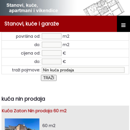
Stanovi, kuće i garaže
površina od:
m2
do:
m2
cijena od:
€
do:
€
traži pojmove:
kuća nin prodaja
Kuća Zaton Nin prodaja 60 m2
60 m2