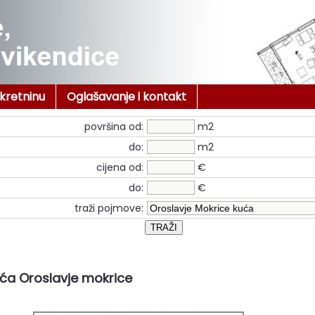
ekretninu
Oglašavanje i kontakt
površina od:
m2
do:
m2
cijena od:
€
do:
€
traži pojmove:
ća Oroslavje mokrice