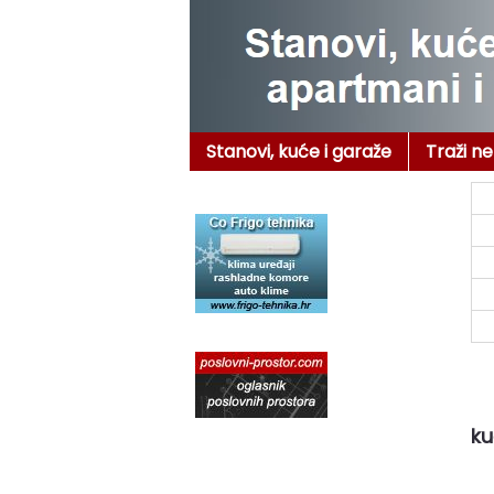
Stanovi, kuće i garaže
Traži n
ku