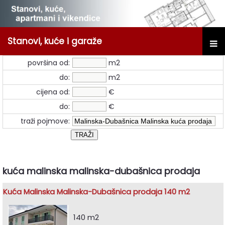
Stanovi, kuće i garaže
površina od:
m2
do:
m2
cijena od:
€
do:
€
traži pojmove:
kuća malinska malinska-dubašnica prodaja
Kuća Malinska Malinska-Dubašnica prodaja 140 m2
140 m2