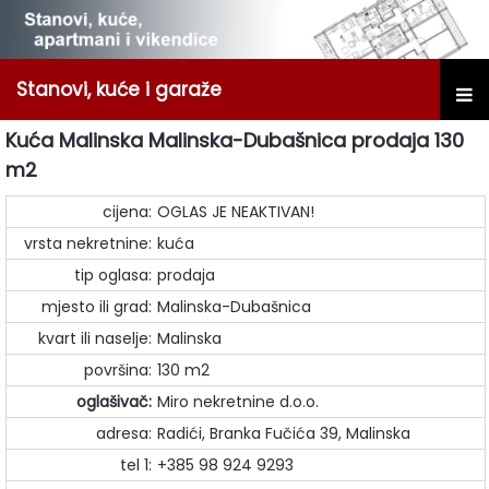
Stanovi, kuće i garaže
Kuća Malinska Malinska-Dubašnica prodaja 130
m2
cijena:
OGLAS JE NEAKTIVAN!
vrsta nekretnine:
kuća
tip oglasa:
prodaja
mjesto ili grad:
Malinska-Dubašnica
kvart ili naselje:
Malinska
površina:
130 m2
oglašivač:
Miro nekretnine d.o.o.
adresa:
Radići, Branka Fučića 39, Malinska
tel 1:
+385 98 924 9293