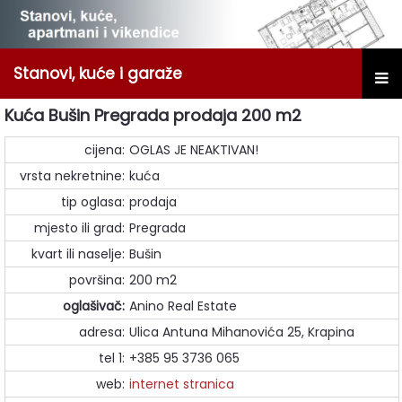
Stanovi, kuće i garaže
Kuća Bušin Pregrada prodaja 200 m2
cijena:
OGLAS JE NEAKTIVAN!
vrsta nekretnine:
kuća
tip oglasa:
prodaja
mjesto ili grad:
Pregrada
kvart ili naselje:
Bušin
površina:
200 m2
oglašivač:
Anino Real Estate
adresa:
Ulica Antuna Mihanovića 25, Krapina
tel 1:
+385 95 3736 065
web:
internet stranica