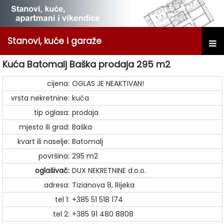
Stanovi, kuće i garaže
Kuća Batomalj Baška prodaja 295 m2
cijena:
OGLAS JE NEAKTIVAN!
vrsta nekretnine:
kuća
tip oglasa:
prodaja
mjesto ili grad:
Baška
kvart ili naselje:
Batomalj
površina:
295 m2
oglašivač:
DUX NEKRETNINE d.o.o.
adresa:
Tizianova 8, Rijeka
tel 1:
+385 51 518 174
tel 2:
+385 91 480 8808