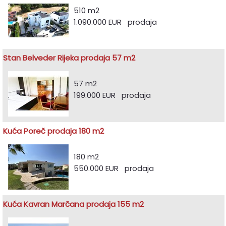
510 m2
1.090.000 EUR prodaja
Stan Belveder Rijeka prodaja 57 m2
57 m2
199.000 EUR prodaja
Kuća Poreč prodaja 180 m2
180 m2
550.000 EUR prodaja
Kuća Kavran Marčana prodaja 155 m2