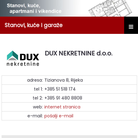
Stanovi, kuće i garaže
DUX NEKRETNINE d.o.o.
adresa:
Tizianova 8, Rijeka
tel 1:
+385 51 518 174
tel 2:
+385 91 480 8808
web:
internet stranica
e-mail:
pošalji e-mail