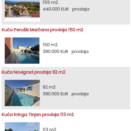
155 m2
440.000 EUR prodaja
Kuća Peruški Marčana prodaja 150 m2
150 m2
390.000 EUR prodaja
Kuća Novigrad prodaja 92 m2
92 m2
390.000 EUR prodaja
Kuća Kringa Tinjan prodaja 113 m2
113 m2